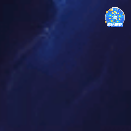
战术风格的变化不仅仅体
现在整体团队的安排上，
个人球员的职责和角色也
发生了转变。现代足球越
来越强调多功能型球员的
培养，一些能够在进攻、
防守、组织等多个位置上
发挥作用的球员，逐渐成
为主流。像凯文·德布劳
内、卡塞米罗等球员，都
展示了极强的多面性，这
使得他们在比赛中的角色