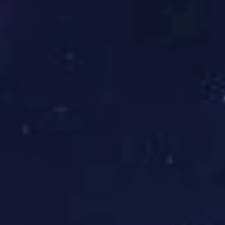
3、战术风格的转变与影
响随着足球战术的不断进
化，越来越多的球队在战
术布局上开始注重细节与
灵活性。近年来，传控足
球依旧是世界足坛的一大
主流趋势，但越来越多的
球队也开始尝试更
bellbet贝博
加直接的进
攻方式和高压防守策略。
曼城在瓜迪奥拉的带领
下，始终坚守传控足球理