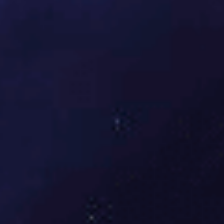
更加多样化，对球队的帮
助也更加全面。
4、潜力新星的崛起与挑
战
在全球足坛的明星球员之外，越来越多的潜力新
星开始崭露头角。比如，巴西的维尼修斯·儒尼奥
尔、葡萄牙的若昂·费利克斯、德国的穆科科等球
员，都在各自的联赛中展示了不容忽视的实力。
这些年轻球员不仅具备出色的个人能力，还能够
在关键时刻挺身而出，带领球队取得胜利。
维尼修斯·儒尼奥尔是近年来最受关注的年轻球员
之一，尽管年纪轻轻，但他已经在皇马成为了球
队的重要一员。无论是在西甲赛场还是在欧洲赛
场，维尼修斯的突破能力和进攻威胁，都让他成