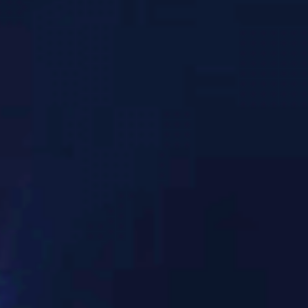
力。
因此，如何衡量顶级球员的竞争力，不仅仅看他
们的个人表现，更要看他们在国际大赛、各大联
赛中的综合表现，以及他们在关键时刻对球队的
影响力。对于新赛季来说，这些球员将继续主导
赛场，但能否保持竞技状态，并在关键比赛中突
破自我，才是决定他们是否能继续走向冠军的关
键。
2、各大联赛的竞争态势
新赛季的各大联赛竞争将愈发激烈，英超、意
甲、西甲和德甲等顶级联赛的竞争格局都有所变
化。英超无疑是最受瞩目的联赛之一，曼城在过
去的赛季中展现了强大的统治力。凭借哈兰德的
强势表现，曼城几乎横扫了英超赛场，其他球队
要想从他们手中抢夺冠军，将面临极大的挑战。
然而，利物浦、阿森纳和曼联等球队也在不断补
强阵容，强化自己的竞争力，这些球队若能保持