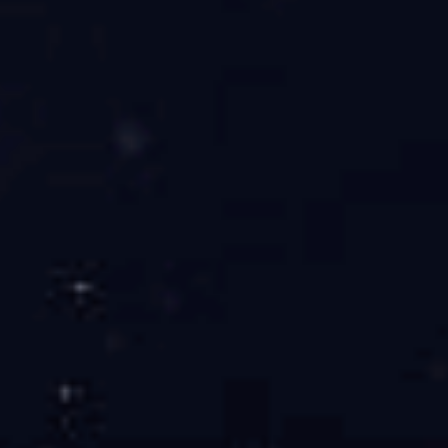
BB贝博艾弗森官网✅bellbet贝博官方网站/艾弗森贝博
ballbet官网✅BBt贝博·(bellbet)艾弗森官网整合先进技
术,支持App下载、注册官网、登录平台、网页版及手机版
网址等多终端访问,让娱乐更加稳定顺畅.
导航