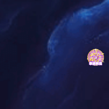
2026-07-28