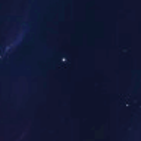
2026-07-30
上海排球队的默契配合揭
秘让我们一起领略排球的