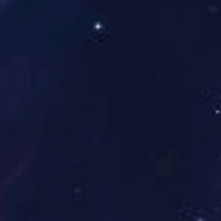
在攀岩这项运动中，个人能力固然重要，但团队
协作同样不可或缺。杭州攀岩队深知这一点，因
此他们特别注重培养团队意识。在日常训练中，
经常会安排双人或多人配合进行各种项目，以此
来提升彼此间的默契与信任。
通过定期组织集体活动，比如拓展训练和户外联
谊，不仅增进了队员间的感情，也形成了一种强
大的凝聚力。这种凝聚力使得每个成员在面对困
难时，都能依靠团队获得支持，共同克服挑战。
例如，在某次重要比赛前夕，一名队员因伤无法
参赛，其余队员纷纷表示愿意为他分担压力，以
确保整体表现不受影响。
此外，杭州攀岩队还经常邀请其他优秀球队进行
交流与切磋，通过相互学习来进一步提高自身水
平。这种开放心态不仅促进了技术上的进步，也
让队员们更好地理解到合作的重要性，从而形成
一种良性的竞争关系，有助于整个团队向更高目