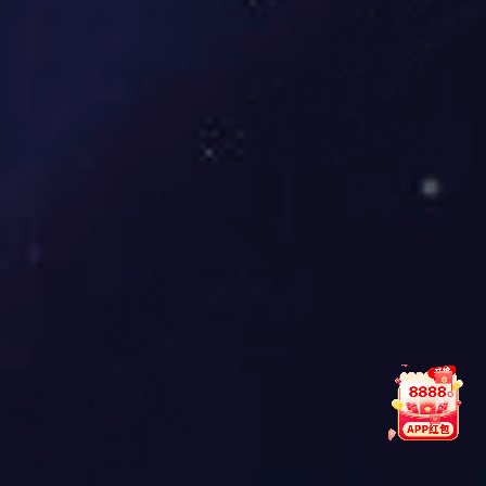
都能更加融入其中，共同书写属于他们的新篇
章。
未来，我们期待看到杭州市攀岩队继续勇往直
前，在不同的平台上展示自己，同时也希望更多
的人能够受到这一精神感染，与之同行，共同开
创更美好的明天。在这条充满挑战与机遇的发展
道路上，只要坚持初心，相信自己，就一定能够
创造出辉煌！
上一篇
下一篇