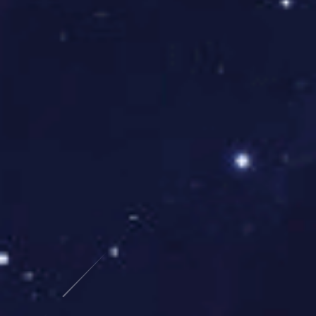
标迈进。
3、心理素质决定成败
除了身体素质外，心理素质也是运动员成功的重
要因素之一。面对紧张激烈的比赛环境，杭州攀
岩队积极采取措施来提升每位成员的心理抗压能
力。例如，他们会定期请专业心理辅导师进行指
导，通过讲座和互动培训帮助队员掌握应对焦虑
与压力的方法。
同时，在实际比赛过程中，为了解决可能出现的
问题，他们也设立了一套应急预案。当遇到紧张
局势或者突发状况时，各项策略能够
BB贝博艾弗
森官网
迅速启动，让选手调整心态，将注意力集
中于比赛本身。这种预先准备，为选手提供了更
多安全感，使其能够更加从容地应对各种挑战。