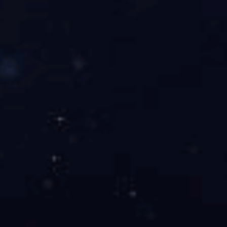
BB贝博艾弗森官网✅bellbet贝博官方网站/艾弗森贝博
ballbet官网✅BBt贝博·(bellbet)艾弗森官网整合先进技
术,支持App下载、注册官网、登录平台、网页版及手机版
网址等多终端访问,让娱乐更加稳定顺畅.
导航
认识
bellbet贝博
精选产品
企业风采
企业服务
联系
bellbet贝博官方网站
SiteMap