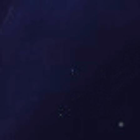
购买青岛CBA赛事门票是开启精彩观赛体验的第
一步，需要系统了解购票渠道、票价体系、选座
技巧和防骗知识。通过官方平台购票能最大限度
保障权益，合理选择观赛位置可提升现场体验，
掌握验票技巧则能有效规避风险。随着数字化票
务系统的发展，购票流程日益便捷，但保持必要
的警惕心仍是每位球迷的必修课。
观赛不仅是体育消费行为，更是城市文化体验的
重要组成部分。建议球迷提前规划行程，结合青
岛城市特色打造观赛旅游路线。从奥帆中心的海
滨风光到啤酒博物馆的文化之旅，再到CBA赛场
的激情呐喊，这样的组合必将成就一次难忘的青
岛之行。期待每位观众都能通过本文指南，顺利
购得心仪门票，在青岛留下独特的篮球记忆。
上一篇
下一篇