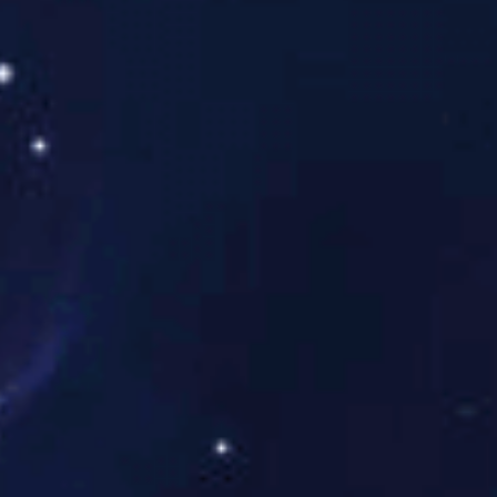
息，但需考虑排队时间和票量限制。
对于外地观众而言，还可通过旅行社或酒店礼宾
部获取门票。部分旅游平台会推出包含门票的观
赛套餐，涵盖交通住宿等增值服务。这种方式适
合追求省心体验的游客，但需提前确认套餐内容
是否包含官方票务，避免陷入消费陷阱。
票价体系分级说明
青岛CBA赛事的票价体系通常分为四档，与场馆
区域直接对应。内场VIP区域票价最高，提供最佳
观赛视角和专属通道服务，适合追求观赛品质的
球迷。南北看台的中档票价区是大多数观众的选
择，既能清晰观赛又不会超出预算。东西两侧的
次票区价格相对亲民，适合学生群体或预算有限
的观众。
特殊场次如季后赛或焦点战会实行浮动票价机
制。这类比赛通常提前三个月公布基础票价，随