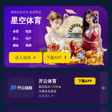
精选产品
首页
精选产品