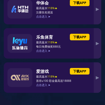
解析，帮助球迷轻松掌握购票技巧，避免踩坑，
享受一场酣畅淋漓的篮球盛宴。
购票渠道全面解析
青岛CBA赛事门票的购买渠道多样，主要分为线
上和线下两类。线上购票以官方平台为主，包括
CBA官方网站、官方APP以及合作票务平台。这
些平台通常会在赛事开始前两周开放预售，购票
者需提前注册账号并完成实名认证。通过官方渠
道购票的优势在于信息透明，票源可靠，且支持
在线选座，方便用户根据需求选择观赛位置。
线下购票则包括体育馆售票窗口和合作实体售票
点。体育馆售票窗口一般在比赛日前三天开放，
适合对线上操作不熟悉的中老年群体。此外，部
分便利店或体育用品店也可能作为代理售票点，
但需注意核实其授权资质，避免购买到假票。线
下购票的优势在于即时出票，可现场确认座位信