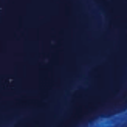
特殊位置选择需注意细节问题。靠近计分台的座
位可能被设备遮挡部分视线，但能实时查看技术
统计。通道两侧座位便于进出，但需注意避免频
繁让行影响观赛。音响系统下方的座位声效震
撼，但对声音敏感的观众建议携带耳塞。
购票防骗指南
识别真假门票需掌握关键特征。官方门票采用特
种纸张印刷，触摸有凹凸感，紫外灯照射可见防