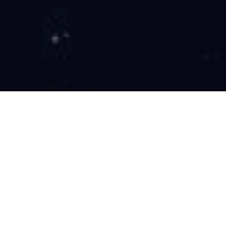
推荐文章
世界杯足球明星盘点他们的辉煌成就与传奇瞬间
2026-08-09
与博尔特同框的足球巨星们展现运动魅力与友谊的精
彩瞬间
2026-08-07
找到我们
地址:
陕西省西安市高新区细柳街办上林苑八路997号
电话:
14919322178